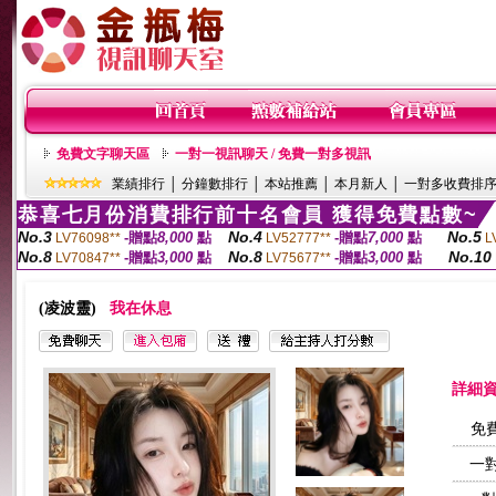
免費文字聊天區
一對一視訊聊天 / 免費一對多視訊
業績排行
│
分鐘數排行
│
本站推薦
│
本月新人
│
一對多收費排
恭喜七月份消費排行前十名會員 獲得免費點數~
No.3
No.4
No.5
-贈點
8,000
點
-贈點
7,000
點
LV76098**
LV52777**
L
No.8
No.8
No.10
-贈點
3,000
點
-贈點
3,000
點
LV70847**
LV75677**
(凌波靈)
我在休息
詳細
免
一